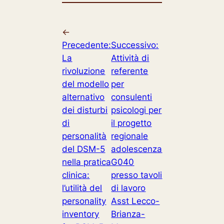
←
Precedente:
Successivo:
La
Attività di
rivoluzione
referente
del modello
per
alternativo
consulenti
dei disturbi
psicologi per
di
il progetto
personalità
regionale
del DSM-5
adolescenza
nella pratica
G040
clinica:
presso tavoli
l’utilità del
di lavoro
personality
Asst Lecco-
inventory
Brianza-