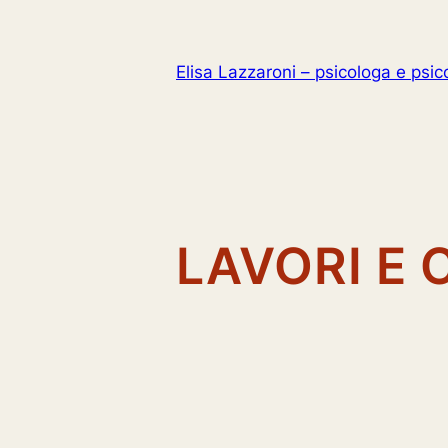
Vai
al
contenuto
Elisa Lazzaroni – psicologa e psi
LAVORI E