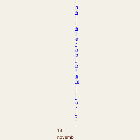
i
n
e
l
l
e
t
e
r
a
p
i
e
f
a
m
i
l
i
a
r
i
”
18
novemb