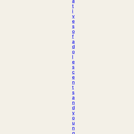
a
t
i
v
e
s
o
f
a
d
o
l
e
s
c
e
n
t
s
a
n
d
y
o
u
n
g