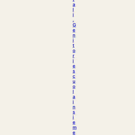
a
l
i
.
G
e
n
i
t
o
r
i
e
s
c
u
o
l
a
i
n
s
i
e
m
e