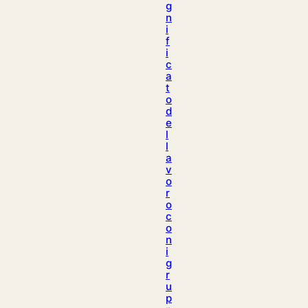
g
n
i
f
i
c
a
t
o
d
e
l
l
a
v
o
r
o
c
o
n
i
g
r
u
p