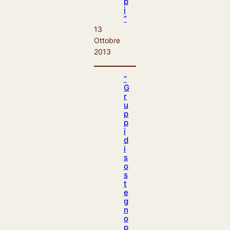
p
i
”
13
Ottobre
2013
“
G
r
u
p
p
i
d
i
s
o
s
t
e
g
n
o
p