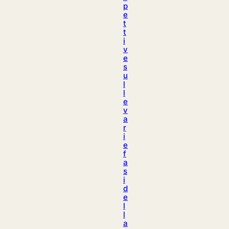
p
e
t
t
i
v
e
s
u
l
l
e
v
a
r
i
e
f
a
s
i
d
e
l
l
a