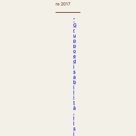
re 2017
“
G
r
u
p
p
o
e
d
i
s
a
b
i
l
i
t
à
.
I
l
s
i