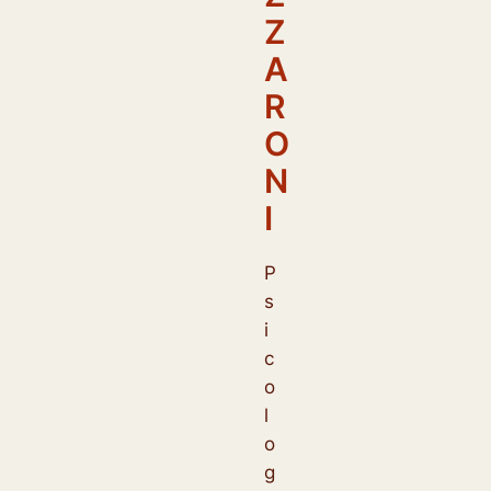
Z
A
R
O
N
I
P
s
i
c
o
l
o
g