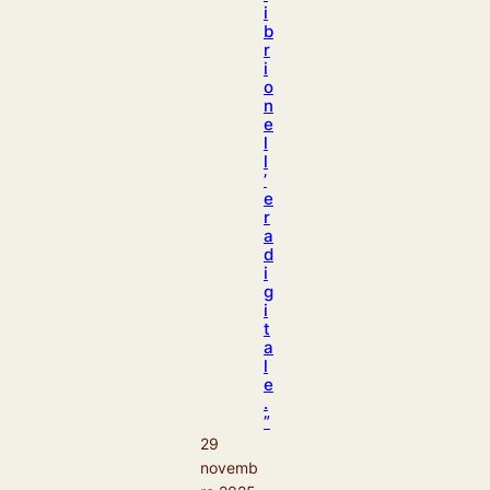
i
b
r
i
o
n
e
l
l
’
e
r
a
d
i
g
i
t
a
l
e
.
”
29
novemb