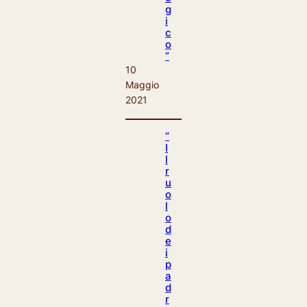
g
i
c
o
”
10
Maggio
2021
“
I
l
r
u
o
l
o
d
e
i
p
a
d
r